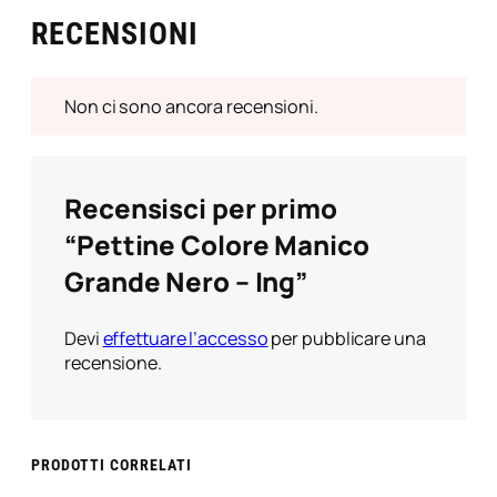
e
RECENSIONI
M
a
n
Non ci sono ancora recensioni.
i
c
o
G
Recensisci per primo
r
a
“Pettine Colore Manico
n
Grande Nero – Ing”
d
e
N
Devi
effettuare l’accesso
per pubblicare una
e
recensione.
r
o
–
I
PRODOTTI CORRELATI
n