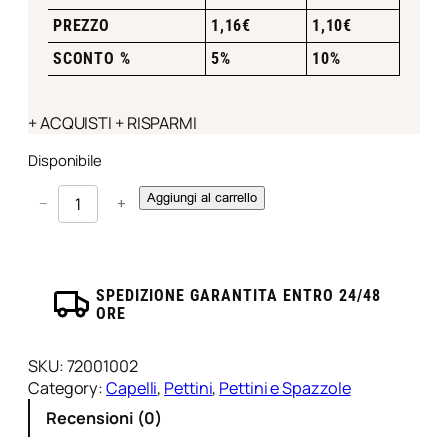
PREZZO
1,16
€
1,10
€
SCONTO %
5%
10%
+ ACQUISTI + RISPARMI
Disponibile
P
Aggiungi al carrello
−
+
e
t
t
i
SPEDIZIONE GARANTITA ENTRO 24/48
n
ORE
e
C
SKU:
72001002
o
Category:
Capelli
, 
Pettini
, 
Pettini e Spazzole
l
o
Recensioni (0)
r