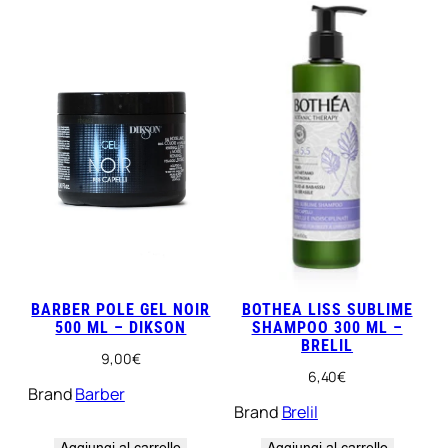
g
q
u
a
n
t
i
t
à
BARBER POLE GEL NOIR
BOTHEA LISS SUBLIME
500 ML – DIKSON
SHAMPOO 300 ML –
BRELIL
9,00
€
6,40
€
Brand
Barber
Brand
Brelil