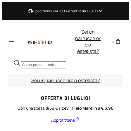
Vai
al
Spedizione GRATUITA a partire da €79,00
contenuto
Sei un
parrucchier
e o
estetista?
Ricerca
prodotti
Sei un parrucchiere o estetista?
OFFERTA DI LUGLIO!
Con una spesa di 59 €
ricevi il Telo Mare in a € 3.90
Approfittane