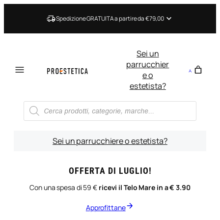
Spedizione GRATUITA a partire da €79,00
Sei un
parrucchier
e o
estetista?
Ricerca
prodotti
Sei un parrucchiere o estetista?
OFFERTA DI LUGLIO!
Con una spesa di 59 €
ricevi il Telo Mare in a € 3.90
Approfittane