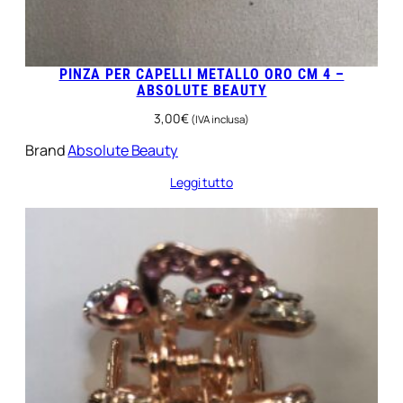
PINZA PER CAPELLI METALLO ORO CM 4 –
ABSOLUTE BEAUTY
3,00
€
(IVA inclusa)
Brand
Absolute Beauty
Leggi tutto