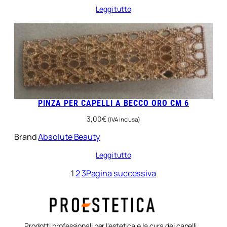
Leggi tutto
PINZA PER CAPELLI A BECCO ORO CM 6
3,00
€
(IVA inclusa)
Brand
Absolute Beauty
Leggi tutto
1
2
3
Pagina successiva
Prodotti professionali per l'estetica e la cura dei capelli