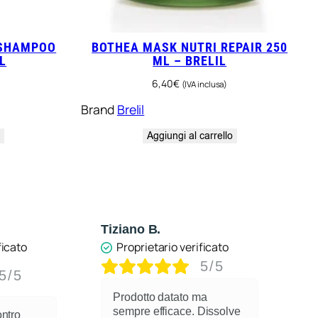
 SHAMPOO
BOTHEA MASK NUTRI REPAIR 250
L
ML – BRELIL
6,40
€
(IVA inclusa)
Brand
Brelil
o
Aggiungi al carrello
Tiziano B.
Anonimo
Proprietario verificato
Proprietario
5/5
Prodotto datato ma
sempre efficace. Dissolve
Ottimo spray