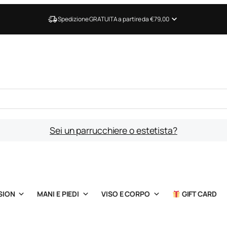
Spedizione GRATUITA a partire da €79,00
Sei un parrucchiere o estetista?
SION
MANI E PIEDI
VISO E CORPO
GIFT CARD