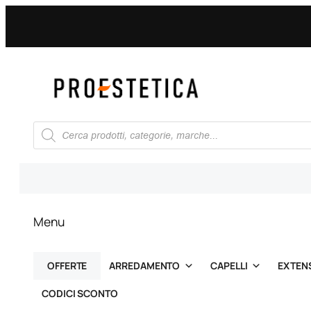
Vai
al
contenuto
Ricerca
prodotti
Menu
OFFERTE
ARREDAMENTO
CAPELLI
EXTEN
CODICI SCONTO