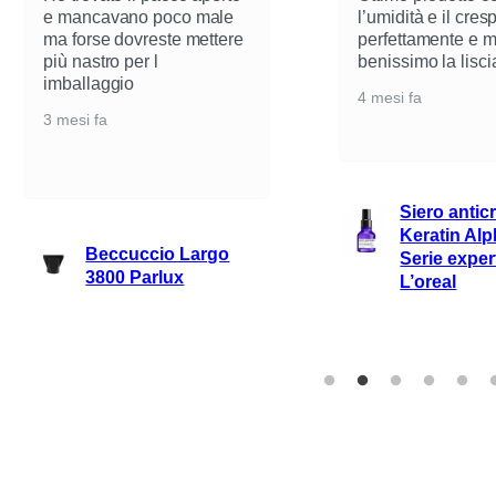
cavano poco male
l’umidità e il crespo…liscia
se dovreste mettere
perfettamente e mantiene
stro per l
benissimo la lisciatura
laggio
4 mesi fa
fa
Siero anticrespo
Keratin Alpha Sleek
Beccuccio Largo
Serie expert 50ml
3800 Parlux
L’oreal