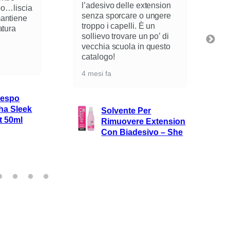
l’adesivo delle extension
riscrescita d
senza sporcare o ungere
unge ,non sp
troppo i capelli. È un
molto copren
sollievo trovare un po’ di
consiglio tan
vecchia scuola in questo
6 mesi fa
catalogo!
4 mesi fa
Spray 
Touch 
Solvente Per
L’Ore
Rimuovere Extension
Brown
Con Biadesivo – She