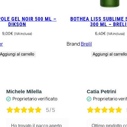
OLE GEL NOIR 500 ML –
BOTHEA LISS SUBLIME
DIKSON
300 ML – BRELI
9,00
€
6,40
€
(IVA inclusa)
(IVA inclusa)
er
Brand
Brelil
Aggiungi al carrello
Aggiungi al carrell
 Milella
Catia Petrini
ietario verificato
Proprietario verificato
5/5
5/5
vato il pacco aperto
Ottimo prodotto contro