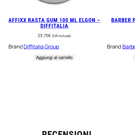
AFFIXX RASTA GUM 100 ML ELGON –
BARBER P
DIFFITALIA
23,75
€
(IVA inclusa)
Brand
Diffitalia Group
Brand
Barb
Aggiungi al carrello
LORELLA BORGHI
Michele
Proprietario verificato
Propr
5/5
Prima volta che uso
RECENSIONI
Ho tro