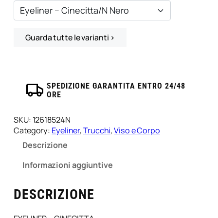
n
e
r
–
Guarda tutte le varianti ›
C
i
n
e
SPEDIZIONE GARANTITA ENTRO 24/48
c
ORE
i
t
SKU:
12618524N
t
Category:
Eyeliner
, 
Trucchi
, 
Viso e Corpo
a
/
Descrizione
N
Informazioni aggiuntive
N
e
r
DESCRIZIONE
o
q