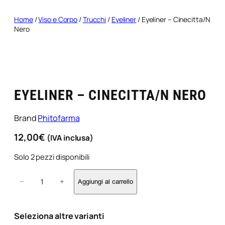
Home
/
Viso e Corpo
/
Trucchi
/
Eyeliner
/ Eyeliner – Cinecitta/N
Nero
EYELINER – CINECITTA/N NERO
Brand
Phitofarma
12,00
€
(IVA inclusa)
Solo 2 pezzi disponibili
E
−
+
Aggiungi al carrello
y
e
l
Seleziona altre varianti
i