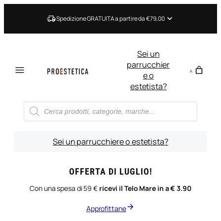
Vai
al
Spedizione GRATUITA a partire da €79,00
contenuto
Sei un
parrucchier
e o
estetista?
Ricerca
prodotti
Sei un parrucchiere o estetista?
OFFERTA DI LUGLIO!
Con una spesa di 59 €
ricevi il Telo Mare in a € 3.90
Approfittane