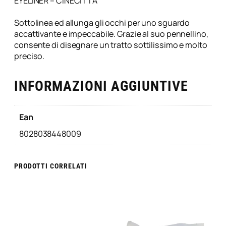
u
EYELINER – CINECITTA
a
n
Sottolinea ed allunga gli occhi per uno sguardo
t
accattivante e impeccabile. Grazie al suo pennellino,
i
consente di disegnare un tratto sottilissimo e molto
t
preciso.
à
INFORMAZIONI AGGIUNTIVE
Ean
8028038448009
PRODOTTI CORRELATI