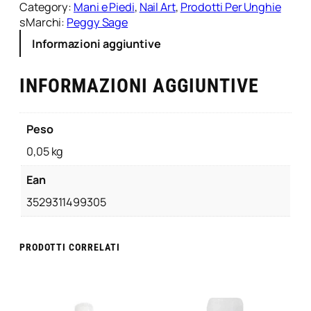
l
Category:
Mani e Piedi
, 
Nail Art
, 
Prodotti Per Unghie
A
sMarchi:
Peggy Sage
r
Informazioni aggiuntive
t
B
INFORMAZIONI AGGIUNTIVE
i
a
n
c
Peso
o
0,05 kg
P
e
Ean
g
3529311499305
g
y
S
PRODOTTI CORRELATI
a
g
e
q