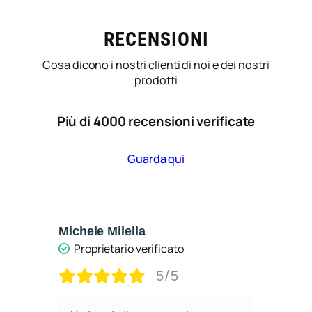
RECENSIONI
Cosa dicono i nostri clienti di noi e dei nostri
prodotti
Più di 4000 recensioni verificate
Guarda qui
Michele Milella
Ca
Proprietario verificato
5/5