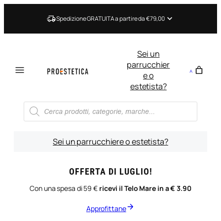
Vai
al
Spedizione GRATUITA a partire da €79,00
contenuto
Sei un
parrucchier
e o
estetista?
Ricerca
prodotti
Sei un parrucchiere o estetista?
OFFERTA DI LUGLIO!
Con una spesa di 59 €
ricevi il Telo Mare in a € 3.90
Approfittane