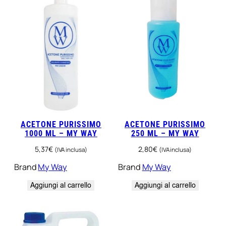
u
a
n
t
i
t
à
ACETONE PURISSIMO
ACETONE PURISSIMO
1000 ML – MY WAY
250 ML – MY WAY
5,37
€
2,80
€
(IVA inclusa)
(IVA inclusa)
Brand
My Way
Brand
My Way
Aggiungi al carrello
Aggiungi al carrello