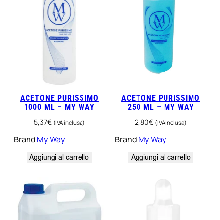
o
–
P
e
g
g
y
S
a
ACETONE PURISSIMO
ACETONE PURISSIMO
g
1000 ML – MY WAY
250 ML – MY WAY
e
q
5,37
€
2,80
€
(IVA inclusa)
(IVA inclusa)
u
Brand
My Way
Brand
My Way
a
n
Aggiungi al carrello
Aggiungi al carrello
t
i
t
à