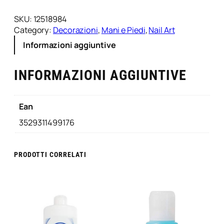
z
i
SKU:
12518984
o
Category:
Decorazioni
, 
Mani e Piedi
, 
Nail Art
n
Informazioni aggiuntive
i
U
INFORMAZIONI AGGIUNTIVE
n
g
h
i
Ean
e
3529311499176
A
C
a
PRODOTTI CORRELATI
r
o
s
e
l
l