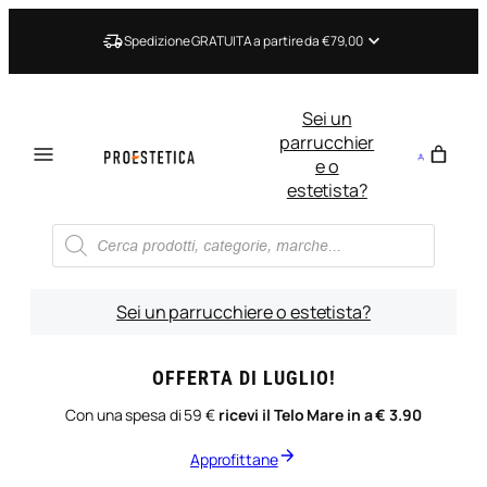
Vai
al
Spedizione GRATUITA a partire da €79,00
contenuto
Sei un
parrucchier
e o
estetista?
Ricerca
prodotti
Sei un parrucchiere o estetista?
OFFERTA DI LUGLIO!
Con una spesa di 59 €
ricevi il Telo Mare in a € 3.90
Approfittane