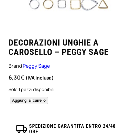
DECORAZIONI UNGHIE A
CAROSELLO – PEGGY SAGE
Brand
Peggy Sage
6,30
€
(IVA inclusa)
Solo 1 pezzi disponibili
D
Aggiungi al carrello
e
c
o
SPEDIZIONE GARANTITA ENTRO 24/48
r
ORE
a