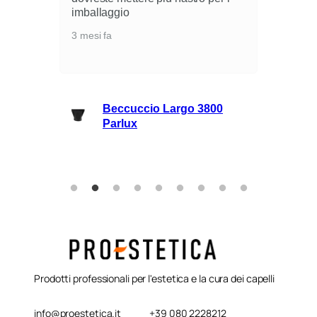
imballaggio
3
3 mesi fa
li
Beccuccio Largo 3800
ie
Parlux
Prodotti professionali per l'estetica e la cura dei capelli
info@proestetica.it
+39 080 2228212