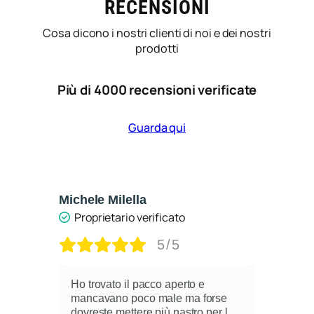
RECENSIONI
Cosa dicono i nostri clienti di noi e dei nostri
prodotti
Più di 4000 recensioni verificate
Guarda qui
Michele Milella
Cat
Proprietario verificato
5/5
Ho trovato il pacco aperto e
O
mancavano poco male ma forse
c
dovreste mettere più nastro per l
m