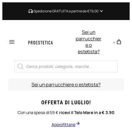
Vai
al
Spedizione GRATUITA a partire da €79,00
contenuto
Sei un
parrucchier
e o
estetista?
Ricerca
prodotti
Sei un parrucchiere o estetista?
OFFERTA DI LUGLIO!
Con una spesa di 59 €
ricevi il Telo Mare in a € 3.90
Approfittane