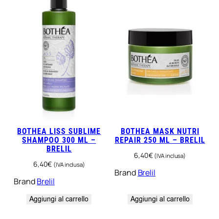
0
P
z
–
M
o
r
o
c
u
t
t
BOTHEA LISS SUBLIME
BOTHEA MASK NUTRI
i
SHAMPOO 300 ML –
REPAIR 250 ML – BRELIL
q
BRELIL
u
6,40
€
(IVA inclusa)
6,40
€
(IVA inclusa)
a
Brand
Brelil
n
Brand
Brelil
t
i
Aggiungi al carrello
Aggiungi al carrello
t