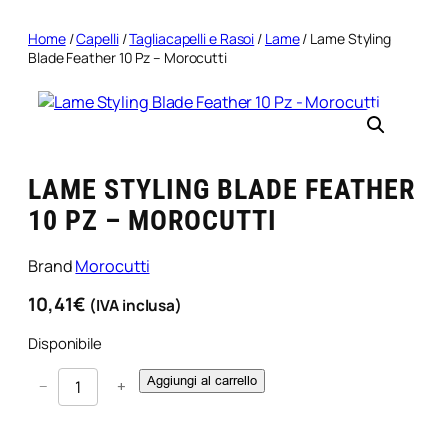
Home
/
Capelli
/
Tagliacapelli e Rasoi
/
Lame
/ Lame Styling
Blade Feather 10 Pz – Morocutti
LAME STYLING BLADE FEATHER
10 PZ – MOROCUTTI
Brand
Morocutti
10,41
€
(IVA inclusa)
Disponibile
L
Aggiungi al carrello
−
+
a
m
e