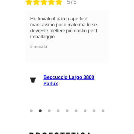
5/5
Ho trovato il pacco aperto e
mancavano poco male ma forse
dovreste mettere più nastro per l
i
imballaggio
3 mesi fa
lli
Beccuccio Largo 3800
rie
Parlux