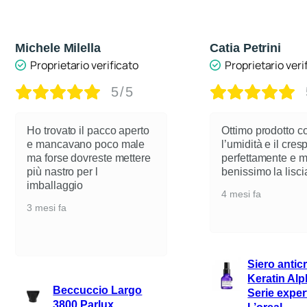
Michele Milella
Catia Petrini
Proprietario verificato
Proprietario veri
5/5
Ho trovato il pacco aperto
Ottimo prodotto c
e mancavano poco male
l’umidità e il cre
ma forse dovreste mettere
perfettamente e 
più nastro per l
benissimo la lisci
imballaggio
4 mesi fa
3 mesi fa
Siero antic
Keratin Alp
Beccuccio Largo
Serie exper
3800 Parlux