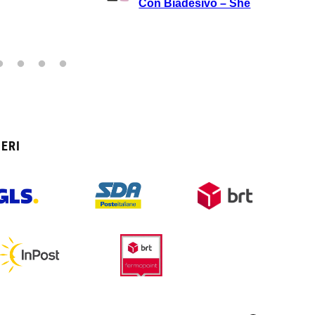
Con Biadesivo – She
ERI