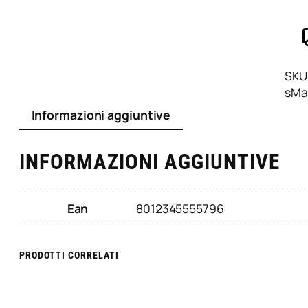
n
e
l
l
o
SKU
T
sMa
r
Informazioni aggiuntive
u
c
c
INFORMAZIONI AGGIUNTIVE
o
O
v
Ean
8012345555796
a
l
e
PRODOTTI CORRELATI
P
i
c