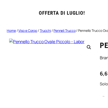
OFFERTA DI LUGLIO!
Home
/
Viso e Corpo
/
Trucchi
/
Penneli Trucco
/ Pennello Trucco Ova
PE
Bra
6,6
Solo
P
−
e
n