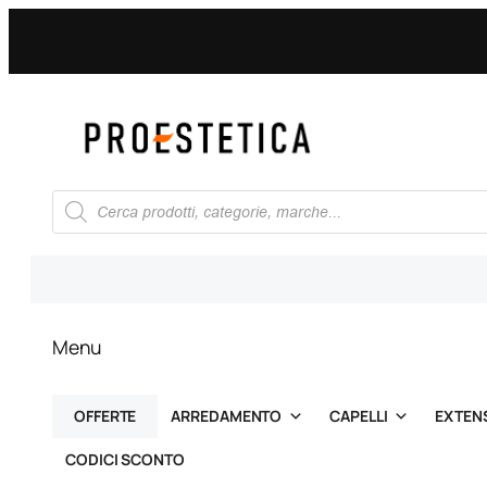
Vai
al
contenuto
Ricerca
prodotti
Menu
OFFERTE
ARREDAMENTO
CAPELLI
EXTEN
CODICI SCONTO