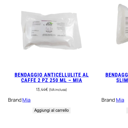
c
o
l
o
–
L
a
b
o
r
q
BENDAGGIO ANTICELLULITE AL
BENDAGG
u
CAFFE 2 PZ 250 ML – MIA
SLIM
a
13,44
€
(IVA inclusa)
n
Brand
Mia
Brand
Mia
t
i
Aggiungi al carrello
t
à