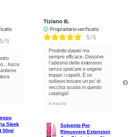
Tiziano B.
A
ficato
Proprietario verificato
5/5
5/5
Prodotto datato ma
sempre efficace. Dissolve
ontro
l’adesivo delle extension
spo…liscia
senza sporcare o ungere
mantiene
troppo i capelli. È un
atura
sollievo trovare un po’ di
vecchia scuola in questo
catalogo!
4 mesi fa
respo
ha Sleek
Solvente Per
t 50ml
Rimuovere Extension