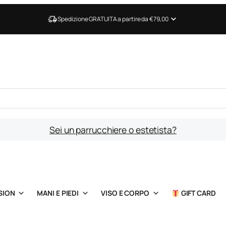
Spedizione GRATUITA a partire da €79,00
Sei un parrucchiere o estetista?
SION
MANI E PIEDI
VISO E CORPO
GIFT CARD