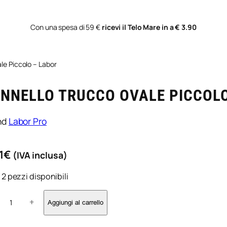
Con una spesa di 59 €
ricevi il Telo Mare in a € 3.90
le Piccolo – Labor
NNELLO TRUCCO OVALE PICCOL
nd
Labor Pro
1
€
(IVA inclusa)
 2 pezzi disponibili
+
Aggiungi al carrello