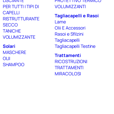
LISCIANTE
PROTETTIVO TERMICO
PER TUTTI I TIPI DI
VOLUMIZZANTI
CAPELLI
Tagliacapelli e Rasoi
RISTRUTTURANTE
Lame
SECCO
Olii E Accessori
TANICHE
Rasoi e Sfilzini
VOLUMIZZANTE
Tagliacapelli
Solari
Tagliacapelli Testine
MASCHERE
Trattamenti
OLII
RICOSTRUZIONI
SHAMPOO
TRATTAMENTI
MIRACOLOSI