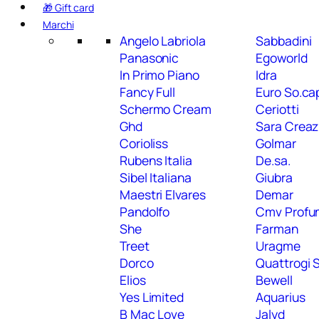
🎁 Gift card
Marchi
Angelo Labriola
Sabbadini
Panasonic
Egoworld
In Primo Piano
Idra
Fancy Full
Euro So.ca
Schermo Cream
Ceriotti
Ghd
Sara Creaz
Corioliss
Golmar
Rubens Italia
De.sa.
Sibel Italiana
Giubra
Maestri Elvares
Demar
Pandolfo
Cmv Profum
She
Farman
Treet
Uragme
Dorco
Quattrogi S
Elios
Bewell
Yes Limited
Aquarius
B Mac Love
Jalyd