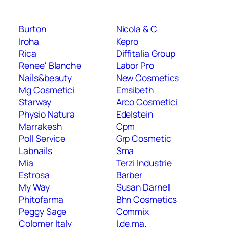
Burton
Nicola & C
Iroha
Kepro
Rica
Diffitalia Group
Renee' Blanche
Labor Pro
Nails&beauty
New Cosmetics
Mg Cosmetici
Emsibeth
Starway
Arco Cosmetici
Physio Natura
Edelstein
Marrakesh
Cpm
Poll Service
Grp Cosmetic
Labnails
Sma
Mia
Terzi Industrie
Estrosa
Barber
My Way
Susan Darnell
Phitofarma
Bhn Cosmetics
Peggy Sage
Commix
Colomer Italy
I.de.ma.