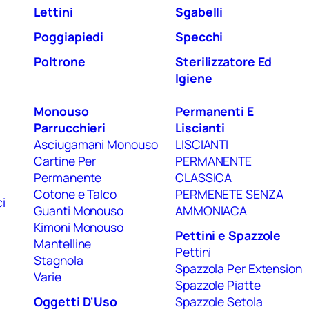
Lettini
Sgabelli
Poggiapiedi
Specchi
Poltrone
Sterilizzatore Ed
Igiene
Monouso
Permanenti E
Parrucchieri
Liscianti
Asciugamani Monouso
LISCIANTI
Cartine Per
PERMANENTE
Permanente
CLASSICA
Cotone e Talco
PERMENETE SENZA
i
Guanti Monouso
AMMONIACA
Kimoni Monouso
Pettini e Spazzole
Mantelline
Pettini
Stagnola
Spazzola Per Extension
Varie
Spazzole Piatte
Oggetti D'Uso
Spazzole Setola