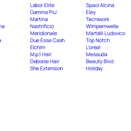
Labor Elite
Spaoi Alcina
Gamma Piu'
Eley
Martina
Tecniwork
ana
Nastrificio
Wimpernwelle
Meridionale
Martelli Ludovico
a
Due Esse Cash
Top Notch
o
Elchim
L'oreal
M.p.1 Hair
Mesauda
Debiase Hair
Beauty Blvd
She Extension
Holiday