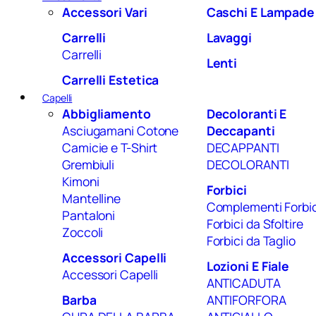
Accessori Vari
Caschi E Lampade
Carrelli
Lavaggi
Carrelli
Lenti
Carrelli Estetica
Capelli
Abbigliamento
Decoloranti E
Asciugamani Cotone
Deccapanti
Camicie e T-Shirt
DECAPPANTI
Grembiuli
DECOLORANTI
Kimoni
Forbici
Mantelline
Complementi Forbic
Pantaloni
Forbici da Sfoltire
Zoccoli
Forbici da Taglio
Accessori Capelli
Lozioni E Fiale
Accessori Capelli
ANTICADUTA
Barba
ANTIFORFORA