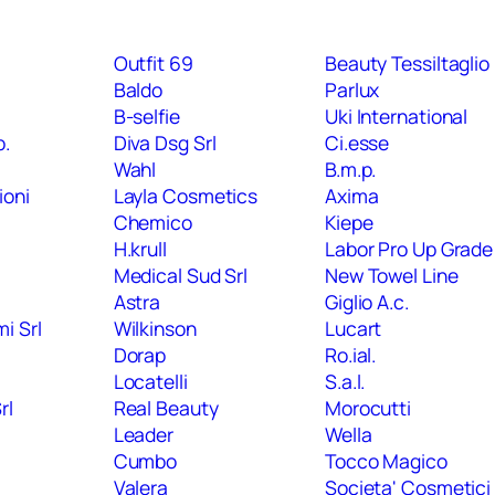
Outfit 69
Beauty Tessiltaglio
Baldo
Parlux
B-selfie
Uki International
p.
Diva Dsg Srl
Ci.esse
Wahl
B.m.p.
ioni
Layla Cosmetics
Axima
Chemico
Kiepe
H.krull
Labor Pro Up Grade
Medical Sud Srl
New Towel Line
Astra
Giglio A.c.
i Srl
Wilkinson
Lucart
Dorap
Ro.ial.
Locatelli
S.a.l.
rl
Real Beauty
Morocutti
Leader
Wella
Cumbo
Tocco Magico
Valera
Societa' Cosmetici