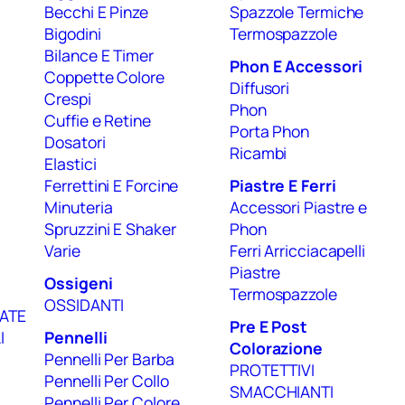
Becchi E Pinze
Spazzole Termiche
Bigodini
Termospazzole
Bilance E Timer
Phon E Accessori
Coppette Colore
Diffusori
Crespi
Phon
Cuffie e Retine
Porta Phon
Dosatori
Ricambi
Elastici
Ferrettini E Forcine
Piastre E Ferri
Minuteria
Accessori Piastre e
Spruzzini E Shaker
Phon
Varie
Ferri Arricciacapelli
Piastre
Ossigeni
Termospazzole
OSSIDANTI
ATE
Pre E Post
I
Pennelli
Colorazione
Pennelli Per Barba
PROTETTIVI
Pennelli Per Collo
SMACCHIANTI
Pennelli Per Colore