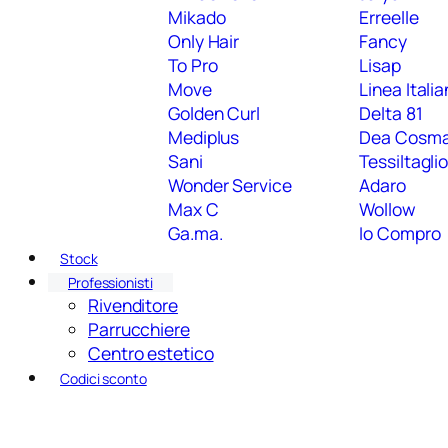
Mikado
Erreelle
Only Hair
Fancy
To Pro
Lisap
Move
Linea Itali
Golden Curl
Delta 81
Mediplus
Dea Cosm
Sani
Tessiltagli
Wonder Service
Adaro
Max C
Wollow
Ga.ma.
Io Compro
Stock
Professionisti
Rivenditore
Parrucchiere
Centro estetico
Codici sconto