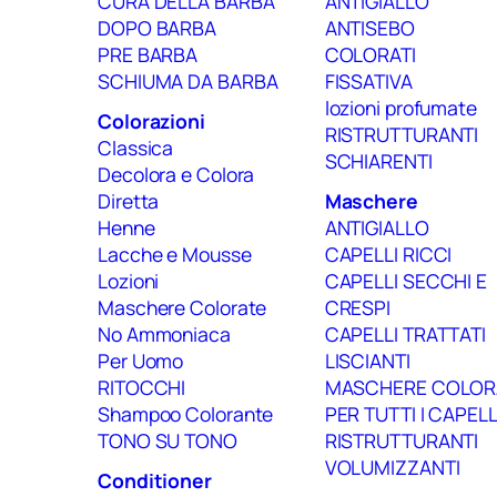
CURA DELLA BARBA
ANTIGIALLO
DOPO BARBA
ANTISEBO
PRE BARBA
COLORATI
SCHIUMA DA BARBA
FISSATIVA
lozioni profumate
Colorazioni
RISTRUTTURANTI
Classica
SCHIARENTI
Decolora e Colora
Diretta
Maschere
Henne
ANTIGIALLO
Lacche e Mousse
CAPELLI RICCI
Lozioni
CAPELLI SECCHI E
Maschere Colorate
CRESPI
No Ammoniaca
CAPELLI TRATTATI
Per Uomo
LISCIANTI
RITOCCHI
MASCHERE COLOR
Shampoo Colorante
PER TUTTI I CAPELL
TONO SU TONO
RISTRUTTURANTI
VOLUMIZZANTI
Conditioner