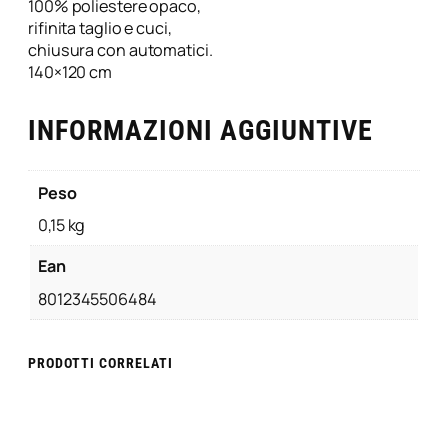
N
100% poliestere opaco,
e
rifinita taglio e cuci,
N
chiusura con automatici.
e
140×120 cm
r
o
INFORMAZIONI AGGIUNTIVE
q
u
a
Peso
n
0,15 kg
t
i
Ean
t
à
8012345506484
PRODOTTI CORRELATI