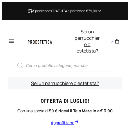
Vai
al
Spedizione GRATUITA a partire da €79,00
contenuto
Sei un
parrucchier
e o
estetista?
Ricerca
prodotti
Sei un parrucchiere o estetista?
OFFERTA DI LUGLIO!
Con una spesa di 59 €
ricevi il Telo Mare in a € 3.90
Approfittane