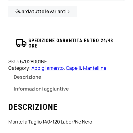
a
T
Guarda tutte le varianti ›
a
g
l
i
SPEDIZIONE GARANTITA ENTRO 24/48
o
ORE
1
4
SKU:
67028001NE
0
Category:
Abbigliamento
, 
Capelli
, 
Mantelline
×
1
Descrizione
2
Informazioni aggiuntive
0
L
a
DESCRIZIONE
b
o
r
Mantella Taglio 140×120 Labor/Ne Nero
/