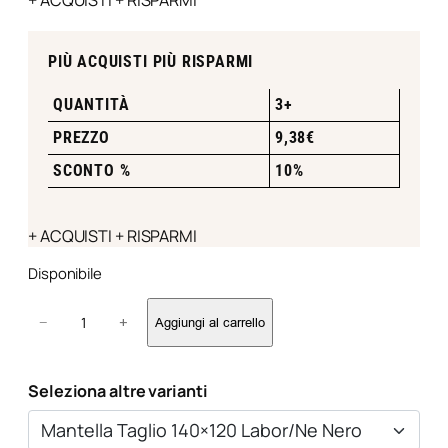
+ ACQUISTI + RISPARMI
PIÙ ACQUISTI PIÙ RISPARMI
QUANTITÀ
3+
PREZZO
9,38
€
SCONTO %
10%
+ ACQUISTI + RISPARMI
Disponibile
M
−
+
Aggiungi al carrello
a
n
t
Seleziona altre varianti
e
l
l