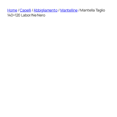
Home
/
Capelli
/
Abbigliamento
/
Mantelline
/ Mantella Taglio
140×120 Labor/Ne Nero