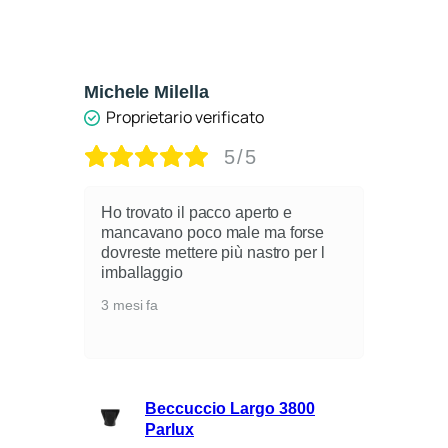
Michele Milella
Ca
Proprietario verificato
5/5
Ho trovato il pacco aperto e
mancavano poco male ma forse
dovreste mettere più nastro per l
i
imballaggio
3 mesi fa
lli
Beccuccio Largo 3800
rie
Parlux