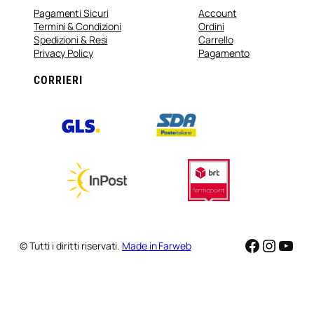
Pagamenti Sicuri
Account
Termini & Condizioni
Ordini
Spedizioni & Resi
Carrello
Privacy Policy
Pagamento
CORRIERI
Faceboo
Instag
You
© Tutti i diritti riservati.
Made in Farweb