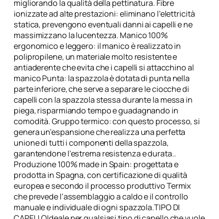
c
migliorando la qualità della pettinatura. Fibre
–
ionizzate ad alte prestazioni: eliminano l’elettricità
K
statica, prevengono eventuali danni ai capelli e ne
e
massimizzano la lucentezza. Manico 100%
p
ergonomico e leggero: il manico è realizzato in
r
polipropilene, un materiale molto resistente e
o
antiaderente che evita che i capelli si attacchino al
q
manico Punta: la spazzola è dotata di punta nella
u
parte inferiore, che serve a separare le ciocche di
a
capelli con la spazzola stessa durante la messa in
n
piega, risparmiando tempo e guadagnando in
t
comodità. Gruppo termico: con questo processo, si
i
genera un’espansione che realizza una perfetta
t
unione di tutti i componenti della spazzola,
à
garantendone l’estrema resistenza e durata..
Produzione 100% made in Spain: progettata e
prodotta in Spagna, con certificazione di qualità
europea e secondo il processo produttivo Termix
che prevede l’assemblaggio a caldo e il controllo
manuale e individuale di ogni spazzola.TIPO DI
CAPELLOIdeale per qualsiasi tipo di capello che vuole