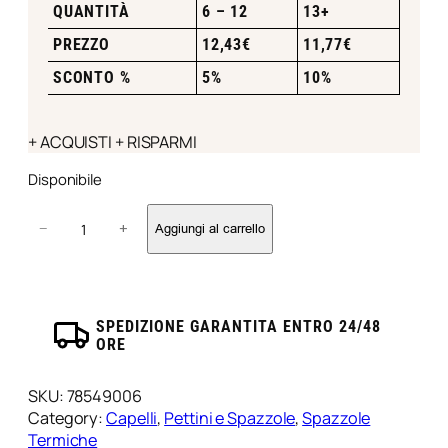
QUANTITÀ
6 – 12
13+
PREZZO
12,43
€
11,77
€
SCONTO %
5%
10%
+ ACQUISTI + RISPARMI
Disponibile
S
−
+
Aggiungi al carrello
p
a
z
z
o
SPEDIZIONE GARANTITA ENTRO 24/48
ORE
l
a
T
SKU:
78549006
e
Category:
Capelli
, 
Pettini e Spazzole
, 
Spazzole
r
Termiche