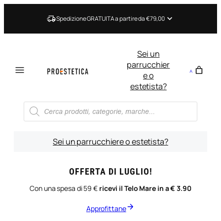
Vai
al
Spedizione GRATUITA a partire da €79,00
contenuto
Sei un
parrucchier
e o
estetista?
Ricerca
prodotti
Sei un parrucchiere o estetista?
OFFERTA DI LUGLIO!
Con una spesa di 59 €
ricevi il Telo Mare in a € 3.90
Approfittane