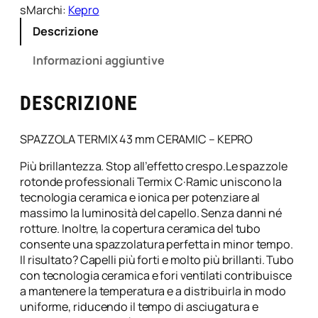
m
sMarchi:
Kepro
i
Descrizione
c
a
Informazioni aggiuntive
T
e
DESCRIZIONE
r
m
i
SPAZZOLA TERMIX 43 mm CERAMIC – KEPRO
x
4
Più brillantezza. Stop all’effetto crespo.Le spazzole
3
rotonde professionali Termix C·Ramic uniscono la
M
tecnologia ceramica e ionica per potenziare al
m
massimo la luminosità del capello. Senza danni né
C
rotture. Inoltre, la copertura ceramica del tubo
e
consente una spazzolatura perfetta in minor tempo.
r
Il risultato? Capelli più forti e molto più brillanti. Tubo
a
con tecnologia ceramica e fori ventilati contribuisce
m
a mantenere la temperatura e a distribuirla in modo
i
uniforme, riducendo il tempo di asciugatura e