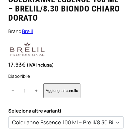
– BRELIL/8.30 BIONDO CHIARO
DORATO
Brand
Brelil
17,93
€
(IVA inclusa)
Disponibile
C
−
+
Aggiungi al carrello
o
l
o
Seleziona altre varianti
r
i
a
n