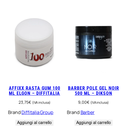
r
a
t
o
q
u
a
n
t
i
t
à
AFFIXX RASTA GUM 100
BARBER POLE GEL NOIR
ML ELGON – DIFFITALIA
500 ML – DIKSON
23,75
€
9,00
€
(IVA inclusa)
(IVA inclusa)
Brand
Diffitalia Group
Brand
Barber
Aggiungi al carrello
Aggiungi al carrello