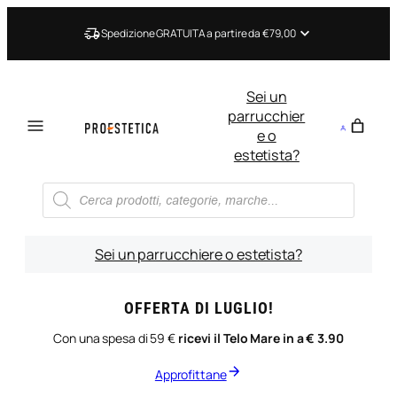
Vai
al
Spedizione GRATUITA a partire da €79,00
contenuto
Sei un
parrucchier
e o
estetista?
Ricerca
prodotti
Sei un parrucchiere o estetista?
OFFERTA DI LUGLIO!
Con una spesa di 59 €
ricevi il Telo Mare in a € 3.90
Approfittane