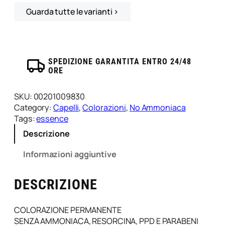
n
Guarda tutte le varianti ›
e
E
s
s
SPEDIZIONE GARANTITA ENTRO 24/48
e
ORE
n
c
SKU:
00201009830
e
Category:
Capelli
, 
Colorazioni
, 
No Ammoniaca
1
Tags:
essence
0
0
Descrizione
M
Informazioni aggiuntive
l
–
B
DESCRIZIONE
r
e
l
COLORAZIONE PERMANENTE
i
SENZA AMMONIACA, RESORCINA, PPD E PARABENI