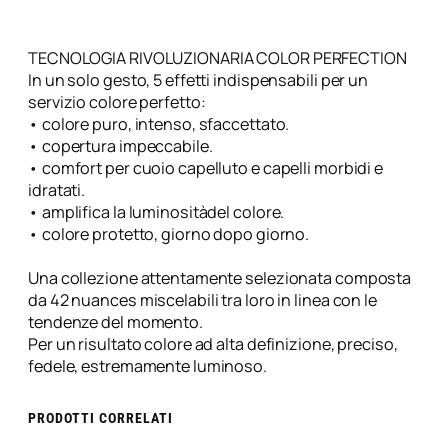
l
/
8
TECNOLOGIA RIVOLUZIONARIA COLOR PERFECTION
.
In un solo gesto, 5 effetti indispensabili per un
3
servizio colore perfetto:
0
• colore puro, intenso, sfaccettato.
B
• copertura impeccabile.
i
• comfort per cuoio capelluto e capelli morbidi e
o
idratati.
n
• amplifica la luminositàdel colore.
d
• colore protetto, giorno dopo giorno.
o
C
Una collezione attentamente selezionata composta
h
da 42 nuances miscelabili tra loro in linea con le
i
tendenze del momento.
a
Per un risultato colore ad alta definizione, preciso,
r
fedele, estremamente luminoso.
o
D
PRODOTTI CORRELATI
o