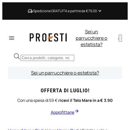
Vai
al
Spedizione GRATUITA a partire da €79,00
contenuto
Sei un
parrucchiere o
estetista?
Ricerca
prodotti
Sei un parrucchiere o estetista?
OFFERTA DI LUGLIO!
Con una spesa di 59 €
ricevi il Telo Mare in a € 3.90
Approfittane