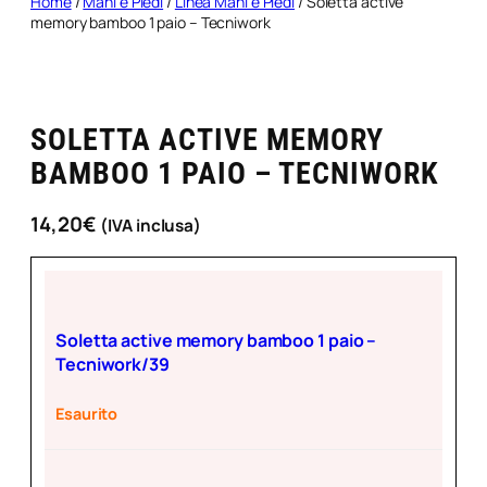
Home
/
Mani e Piedi
/
Linea Mani e Piedi
/ Soletta active
memory bamboo 1 paio – Tecniwork
SOLETTA ACTIVE MEMORY
BAMBOO 1 PAIO – TECNIWORK
14,20
€
(IVA inclusa)
Soletta active memory bamboo 1 paio –
Tecniwork/39
Esaurito